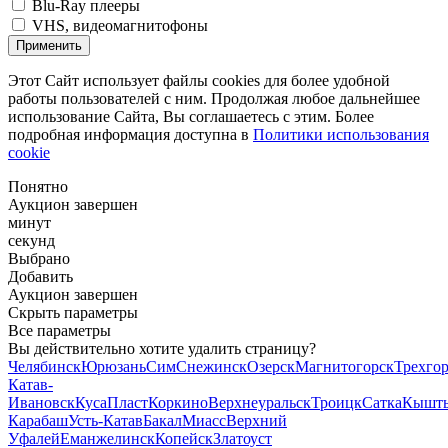
Blu-Ray плееры
VHS, видеомагнитофоны
Применить
Этот Сайт использует файлы cookies для более удобной
работы пользователей с ним. Продолжая любое дальнейшее
использование Сайта, Вы соглашаетесь с этим. Более
подробная информация доступна в
Политики использования
cookie
Понятно
Аукцион завершен
минут
секунд
Выбрано
Добавить
Аукцион завершен
Скрыть параметры
Все параметры
Вы действительно хотите удалить страницу?
Челябинск
Юрюзань
Сим
Снежинск
Озерск
Магнитогорск
Трехго
Катав-
Ивановск
Куса
Пласт
Коркино
Верхнеуральск
Троицк
Сатка
Кышт
Карабаш
Усть-Катав
Бакал
Миасс
Верхний
Уфалей
Еманжелинск
Копейск
Златоуст