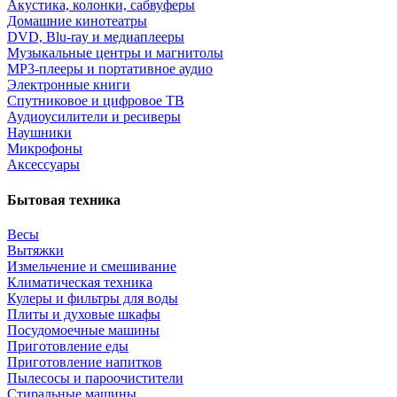
Акустика, колонки, сабвуферы
Домашние кинотеатры
DVD, Blu-ray и медиаплееры
Музыкальные центры и магнитолы
MP3-плееры и портативное аудио
Электронные книги
Спутниковое и цифровое ТВ
Аудиоусилители и ресиверы
Наушники
Микрофоны
Аксессуары
Бытовая техника
Весы
Вытяжки
Измельчение и смешивание
Климатическая техника
Кулеры и фильтры для воды
Плиты и духовые шкафы
Посудомоечные машины
Приготовление еды
Приготовление напитков
Пылесосы и пароочистители
Стиральные машины