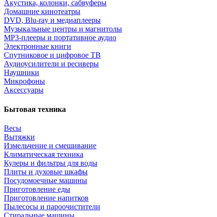
Акустика, колонки, сабвуферы
Домашние кинотеатры
DVD, Blu-ray и медиаплееры
Музыкальные центры и магнитолы
MP3-плееры и портативное аудио
Электронные книги
Спутниковое и цифровое ТВ
Аудиоусилители и ресиверы
Наушники
Микрофоны
Аксессуары
Бытовая техника
Весы
Вытяжки
Измельчение и смешивание
Климатическая техника
Кулеры и фильтры для воды
Плиты и духовые шкафы
Посудомоечные машины
Приготовление еды
Приготовление напитков
Пылесосы и пароочистители
Стиральные машины