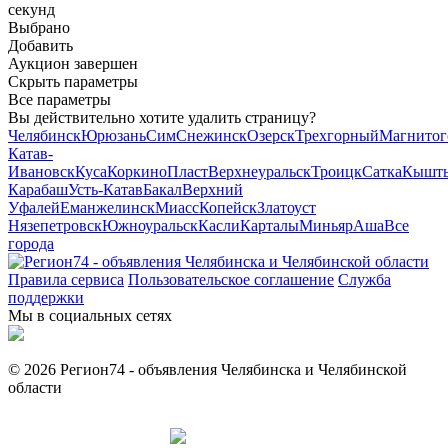
секунд
Выбрано
Добавить
Аукцион завершен
Скрыть параметры
Все параметры
Вы действительно хотите удалить страницу?
Челябинск
Юрюзань
Сим
Снежинск
Озерск
Трехгорный
Магнитог
Катав-
Ивановск
Куса
Коркино
Пласт
Верхнеуральск
Троицк
Сатка
Кышт
Карабаш
Усть-Катав
Бакал
Верхний
Уфалей
Еманжелинск
Миасс
Копейск
Златоуст
Нязепетровск
Южноуральск
Касли
Карталы
Миньяр
Аша
Все
города
Правила сервиса
Пользовательское соглашение
Служба
поддержки
Мы в социальных сетях
© 2026 Регион74 - объявления Челябинска и Челябинской
области