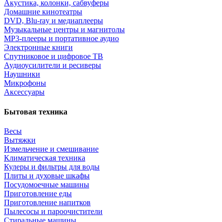
Акустика, колонки, сабвуферы
Домашние кинотеатры
DVD, Blu-ray и медиаплееры
Музыкальные центры и магнитолы
MP3-плееры и портативное аудио
Электронные книги
Спутниковое и цифровое ТВ
Аудиоусилители и ресиверы
Наушники
Микрофоны
Аксессуары
Бытовая техника
Весы
Вытяжки
Измельчение и смешивание
Климатическая техника
Кулеры и фильтры для воды
Плиты и духовые шкафы
Посудомоечные машины
Приготовление еды
Приготовление напитков
Пылесосы и пароочистители
Стиральные машины