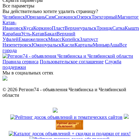
Скрыть параметры
Все параметры
Вы действительно хотите удалить страницу?
Челябинск
Юрюзань
Сим
Снежинск
Озерск
Трехгорный
Магнитог
Катав-
Ивановск
Куса
Коркино
Пласт
Верхнеуральск
Троицк
Сатка
Кышт
Карабаш
Усть-Катав
Бакал
Верхний
Уфалей
Еманжелинск
Миасс
Копейск
Златоуст
Нязепетровск
Южноуральск
Касли
Карталы
Миньяр
Аша
Все
города
Правила сервиса
Пользовательское соглашение
Служба
поддержки
Мы в социальных сетях
© 2026 Регион74 - объявления Челябинска и Челябинской
области